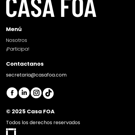
Menú
Nosotros
¡Participa!
Contactanos
secretaria@casafoa.com
Encuéntranos en:
Facebook
Linkedin
Instagram
TikTok
page
page
page
page
© 2025 Casa FOA
opens
opens
opens
opens
in
in
in
in
Todos los derechos reservados
new
new
new
new