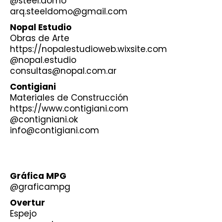
@steel.domo
arq.steeldomo@gmail.com
Nopal Estudio
Obras de Arte
https://nopalestudioweb.wixsite.com
@nopal.estudio
consultas@nopal.com.ar
Contigiani
Materiales de Construcción
h
ttps://www.contigiani.com
@contigniani.ok
info@contigiani.com
Gráfica MPG
@graficampg
Overtur
Espejo