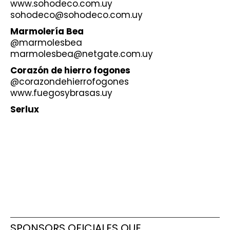
www.sohodeco.com.uy
sohodeco@sohodeco.com.uy
Marmolería Bea
@marmolesbea
marmolesbea@netgate.com.uy
Corazón de hierro fogones
@corazondehierrofogones
www.fuegosybrasas.uy
Serlux
SPONSORS OFICIALES QUE