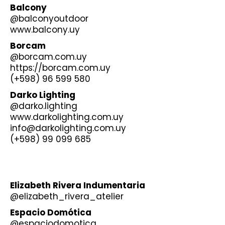
Balcony
@balconyoutdoor
www.balcony.uy
Borcam
@borcam.com.uy
https://borcam.com.uy
(+598) 96 599 580
Darko Lighting
@darko.lighting
www.darkolighting.com.uy
info@darkolighting.com.uy
(+598) 99 099 685
Elizabeth Rivera Indumentaria
@elizabeth_rivera_atelier
Espacio Domótica
@espaciodomotica