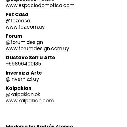
www.espaciodomotica.com
Fez Casa
@fezcasa
www.fez.com.uy
Forum
@forum.design
www.forumdesign.com.uy
Gustavo Serra Arte
+59896400185
Invernizzi Arte
@invernizzi.uy
Kalpakian
@kalpakian.ok
www.kalpakian.com
Maderro by Andrés Alonso