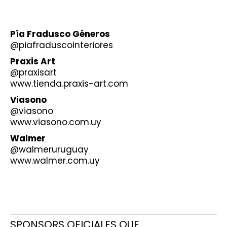
Pía Fradusco Géneros
@piafraduscointeriores
Praxis Art
@praxisart
www.tienda.praxis-art.com
Viasono
@viasono
www.viasono.com.uy
Walmer
@walmeruruguay
www.walmer.com.uy
SPONSORS OFICIALES QUE