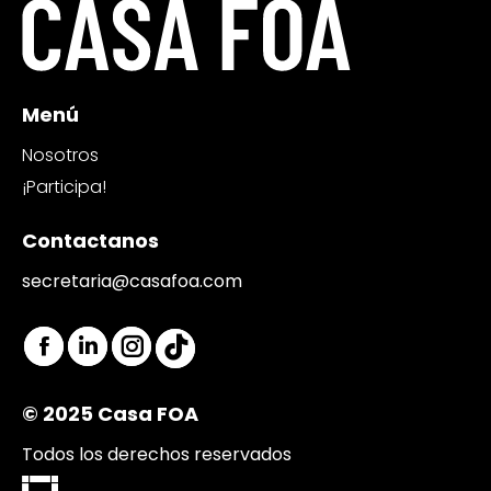
Menú
Nosotros
¡Participa!
Contactanos
secretaria@casafoa.com
Encuéntranos en:
Facebook
Linkedin
Instagram
TikTok
page
page
page
page
© 2025 Casa FOA
opens
opens
opens
opens
in
in
in
in
Todos los derechos reservados
new
new
new
new