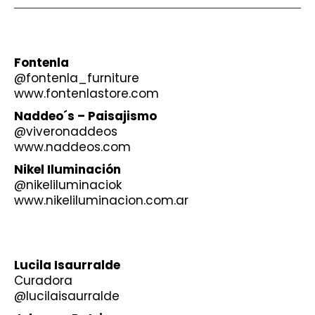
Fontenla
@fontenla_furniture
www.
fontenlastore.com
Naddeo´s – Paisajismo
@viveronaddeos
www.
naddeos.com
Nikel Iluminación
@nikeliluminaciok
www.
nikeliluminacion.com.ar
Lucila Isaurralde
Curadora
@lucilaisaurralde