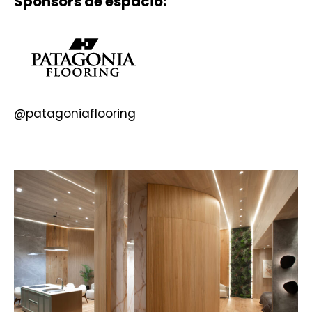
Sponsors de espacio:
@
patagoniaflooring