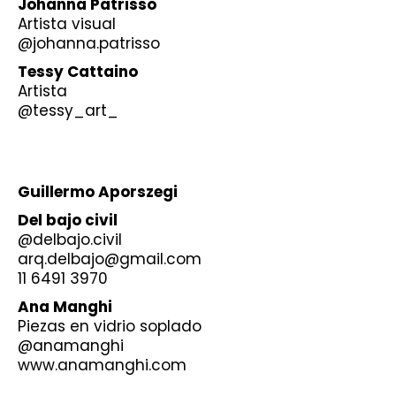
Johanna Patrisso
Artista visual
@johanna.patrisso
Tessy Cattaino
Artista
@tessy_art_
Guillermo Aporszegi
Del bajo civil
@delbajo.civil
arq.delbajo@gmail.com
11 6491 3970
Ana Manghi
Piezas en vidrio soplado
@anamanghi
www.anamanghi.com