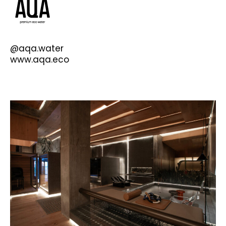
@
aqa.water
www.aqa.eco