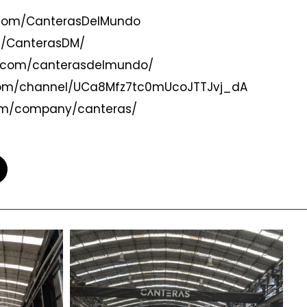
.com/CanterasDelMundo
om/CanterasDM/
m.com/canterasdelmundo/
com/channel/UCa8Mfz7tc0mUcoJTTJvj_dA
com/company/canteras/