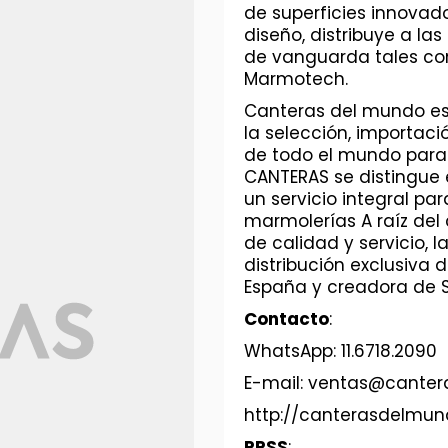
de superficies innovad
diseño, distribuye a la
de vanguarda tales com
Marmotech.
Canteras del mundo es
la selección, importaci
de todo el mundo para
CANTERAS se distingue e
un servicio integral pa
marmolerías A raíz del
de calidad y servicio, 
distribución exclusiva
España y creadora de S
Contacto
:
WhatsApp: 11.6718.2090
E-mail: ventas@cante
http://canterasdelmu
RRSS
: