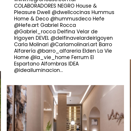
COLABORADORES NEGRO House &
Pleasure Dwell @dwellcocinas Hummus
Home & Deco @hummusdeco Hefe
@Hefe.art Gabriel Rocca
@Gabriel_rocca Delfina Velar de
Irigoyen DEVEL @delfinavelardeirigoyen
Carla Molinari @Carlamolinari.art Barro
Alfarería @barro_alfareria Elden La Vie
Home @la_vie_home Ferrum El
Espartano Alfombras IDEA
@ideailuminacion…