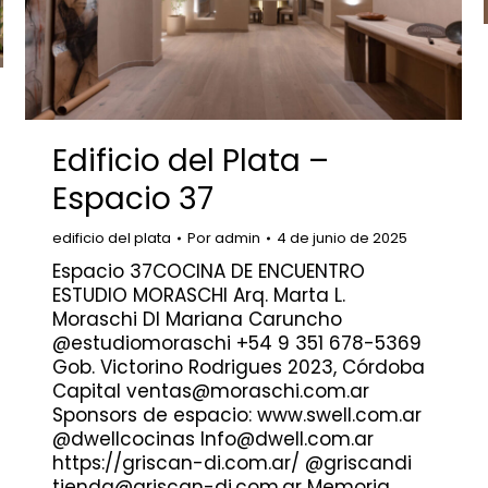
Edificio del Plata –
Espacio 37
edificio del plata
Por
admin
4 de junio de 2025
Espacio 37COCINA DE ENCUENTRO
ESTUDIO MORASCHI Arq. Marta L.
Moraschi DI Mariana Caruncho
@estudiomoraschi +54 9 351 678-5369
Gob. Victorino Rodrigues 2023, Córdoba
Capital ventas@moraschi.com.ar
Sponsors de espacio: www.swell.com.ar
@dwellcocinas Info@dwell.com.ar
https://griscan-di.com.ar/ @griscandi
tienda@griscan-di.com.ar Memoria