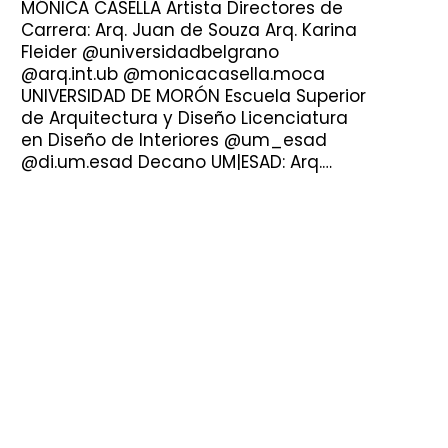
MÓNICA CASELLA Artista Directores de
Carrera: Arq. Juan de Souza Arq. Karina
Fleider @universidadbelgrano
@arq.int.ub @monicacasella.moca
UNIVERSIDAD DE MORÓN Escuela Superior
de Arquitectura y Diseño Licenciatura
en Diseño de Interiores @um_esad
@di.um.esad Decano UM|ESAD: Arq.…