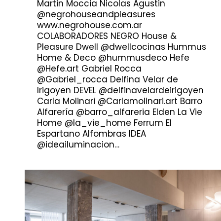
Martin Moccia Nicolas Agustin
@negrohouseandpleasures
www.negrohouse.com.ar
COLABORADORES NEGRO House &
Pleasure Dwell @dwellcocinas Hummus
Home & Deco @hummusdeco Hefe
@Hefe.art Gabriel Rocca
@Gabriel_rocca Delfina Velar de
Irigoyen DEVEL @delfinavelardeirigoyen
Carla Molinari @Carlamolinari.art Barro
Alfarería @barro_alfareria Elden La Vie
Home @la_vie_home Ferrum El
Espartano Alfombras IDEA
@ideailuminacion…