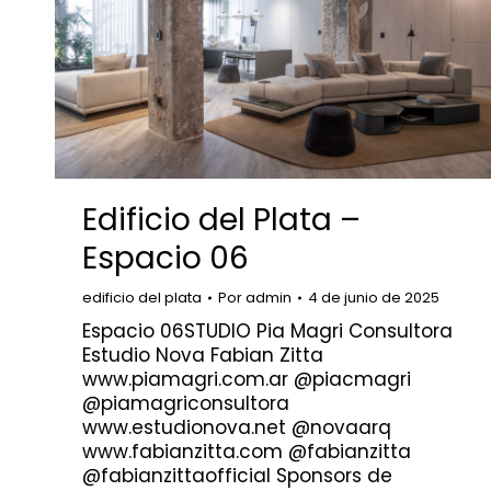
Edificio del Plata –
Espacio 06
edificio del plata
Por
admin
4 de junio de 2025
Espacio 06STUDIO Pia Magri Consultora
Estudio Nova Fabian Zitta
www.piamagri.com.ar @piacmagri
@piamagriconsultora
www.estudionova.net @novaarq
www.fabianzitta.com @fabianzitta
@fabianzittaofficial Sponsors de