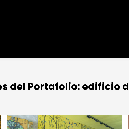
s del Portafolio:
edificio d